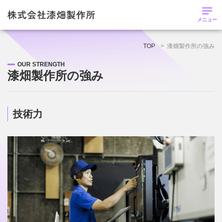
メニュー
株式会社漆畑製作所トップページ
TOP
漆畑製作所の強み
OUR STRENGTH
お知らせ
漆畑製作所の強み
会社概要
技術力
強み
業務内容・工場設備
採用情報
募集要項